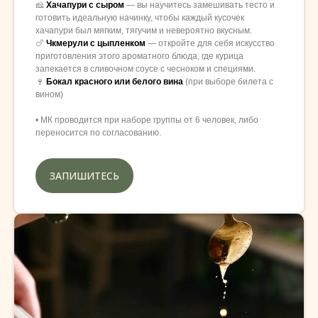
🧀
Хачапури с сыром
— вы научитесь замешивать тесто и
готовить идеальную начинку, чтобы каждый кусочек
хачапури был мягким, тягучим и невероятно вкусным.
🍗
Чкмерули с цыпленком
— откройте для себя искусство
приготовления этого ароматного блюда, где курица
запекается в сливочном соусе с чесноком и специями.
🍷
Бокал красного или белого вина
(при выборе билета с
вином)
• МК проводится при наборе группы от 6 человек, либо
переносится по согласованию.
ЗАПИШИТЕСЬ