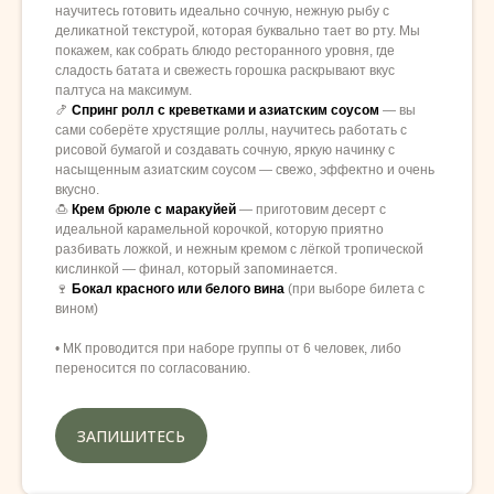
научитесь готовить идеально сочную, нежную рыбу с
деликатной текстурой, которая буквально тает во рту. Мы
покажем, как собрать блюдо ресторанного уровня, где
сладость батата и свежесть горошка раскрывают вкус
палтуса на максимум.
🍤
Спринг ролл с креветками и азиатским соусом
— вы
сами соберёте хрустящие роллы, научитесь работать с
рисовой бумагой и создавать сочную, яркую начинку с
насыщенным азиатским соусом — свежо, эффектно и очень
вкусно.
🍮
Крем брюле с маракуйей
— приготовим десерт с
идеальной карамельной корочкой, которую приятно
разбивать ложкой, и нежным кремом с лёгкой тропической
кислинкой — финал, который запоминается.
🍷
Бокал красного или белого вина
(при выборе билета с
вином)
• МК проводится при наборе группы от 6 человек, либо
переносится по согласованию.
ЗАПИШИТЕСЬ