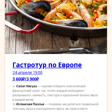
Гастротур по Европе
24 апреля 19:00
3 600₽/3 900₽
🥗
Салат Нисуаз
— научим собирать классический
французский салат так, чтобы каждый ингредиент
раскрывался: свежесть, текстура и идеальный баланс вкуса
в каждой вилке.
🥘
Испанская
Паэлья
— покажем, как добиться правильной
текстуры риса и насыщенного вкуса: вы приготовите