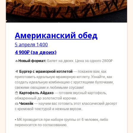
Американский обед
5 апреля 14:00
4 900₽ (за двоих)
🔥
Новый формат:
Билет на двоих. Цена за одного 2800₽
🥩
Бургер с мраморной котлетой
— покажем вам, как
приготовить идеальную мраморную котлету. Узнайте, как
создать идеальную комбинацию с хрустящими булочками,
свежими овощами и любимыми соусами!
🍟
Картофель Айдахо
— готовим вкусный картофель,
обжаренный до золотистой корочки.
🍰
Чизкейк
— научим вас готовить этот классический десерт
с кремовой текстурой и нежным вкусом.
• МК проводится при наборе группы от 6 человек, либо
переносится по согласованию.