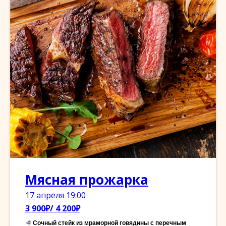
Мясная прожарка
17 апреля 19:00
3 900₽/ 4 200₽
🥩
Сочный стейк из мраморной говядины с перечным