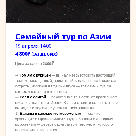
Семейный тур по Азии
19 апреля 14:00
4 800₽ (за двоих)
₽
Цена за одного
2800
🍜
Том ям с курицей
— вы научитесь готовить настоящий
том ям: насыщенный, ароматный, с идеальным балансом
остроты, кислинки и глубины вкуса — тот самый суп, за
которым возвращаются снова.
🍣
Ролл с семгой
— покажем все тонкости: от правильного
риса до аккуратной сборки. Вы приготовите роллы, которые
выглядят и вкусом не уступают ресторанным.
🍌
Бананы в карамели с мороженым
— горячие,
хрустящие снаружи и мягкие внутри бананы с холодным
мороженым — десерт с контрастом текстур, от которого
невозможно оторваться.