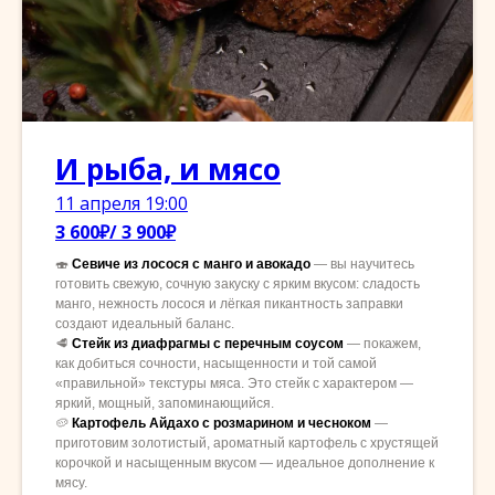
И рыба, и мясо
11 апреля 19:00
3 600₽/ 3 900₽
🍣
Севиче из лосося с манго и авокадо
— вы научитесь
готовить свежую, сочную закуску с ярким вкусом: сладость
манго, нежность лосося и лёгкая пикантность заправки
создают идеальный баланс.
🥩
Стейк из диафрагмы с перечным соусом
— покажем,
как добиться сочности, насыщенности и той самой
«правильной» текстуры мяса. Это стейк с характером —
яркий, мощный, запоминающийся.
🥔
Картофель Айдахо с розмарином и чесноком
—
приготовим золотистый, ароматный картофель с хрустящей
корочкой и насыщенным вкусом — идеальное дополнение к
мясу.