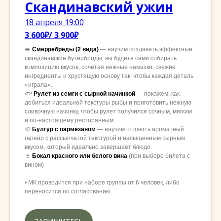
Скандинавский ужин
18 апреля 19:00
3 600₽/ 3 900₽
🥪
Смёрребрёды (2 вида)
— научим создавать эффектные
скандинавские бутерброды: вы будете сами собирать
композицию вкусов, сочетая нежные намазки, свежие
ингредиенты и хрустящую основу так, чтобы каждая деталь
«играла».
🐟
Рулет из семги с сырной начинкой
— покажем, как
добиться идеальной текстуры рыбы и приготовить нежную
сливочную начинку, чтобы рулет получился сочным, мягким
и по-настоящему ресторанным.
🥔
Булгур с пармезаном
— научим готовить ароматный
гарнир с рассыпчатой текстурой и насыщенным сырным
вкусом, который идеально завершает блюдо.
🍷
Бокал красного или белого вина
(при выборе билета с
вином)
• МК проводится при наборе группы от 6 человек, либо
переносится по согласованию.