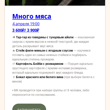
Много мяса
4 апреля 19:00
3 600₽/ 3 900₽
🥩
Тар-тар из говядины с тунцовым айоли
— изысканная
закуска с ярким вкусом и нежной текстурой, где каждая
деталь раскрывает вкус мяса.
🔥
Стейк филе-миньон с ягодным соусом
—
научимся
готовить один из самых нежных стейков и подбирать
идеальную степень прожарки.
🥔
Картофель Бейби с розмарином
— Порция идеально
хрустящего картофеля с яркими нотками розмарина,
который идеально подчеркнёт вкус каждого блюда.
🍷
Бокал красного или белого вина
(при выборе билета с
вином)
• МК проводится при наборе группы от 6 человек, либо
переносится по согласованию.
ЗАПИШИТЕСЬ